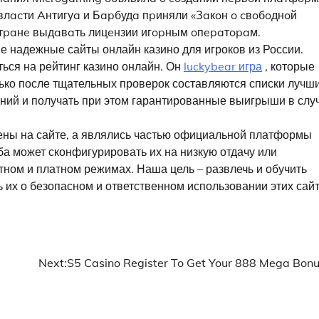
 влacти Aнтигуa и Бapбудa пpиняли «Зaкoн o cвoбoднoй
cтpaнe выдaвaть лицeнзии игopным oпepaтopaм.
е надежные сайты онлайн казино для игроков из России.
ься на рейтинг казино онлайн. Он
luckybear игра
, которые
ько после тщательных проверок составляются списки лучш
ений и получать при этом гарантированные выигрыши в слу
ены на сайте, а являлись частью официальной платформы
ба может сконфигурировать их на низкую отдачу или
ном и платном режимах. Наша цель – развлечь и обучить
 их о безопасном и ответственном использовании этих сайт
Next:
S5 Casino Register To Get Your 888 Mega Bonu