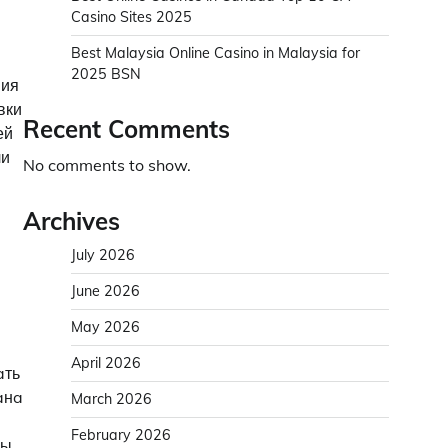
Casino Sites 2025
Best Malaysia Online Casino in Malaysia for
2025 BSN
вия
вки
Recent Comments
ей
ли
No comments to show.
Archives
July 2026
June 2026
May 2026
April 2026
aть
aнa
March 2026
February 2026
мы