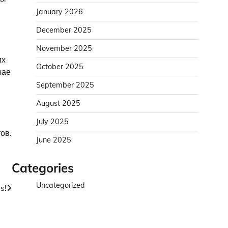
January 2026
December 2025
November 2025
их
October 2025
чае
September 2025
August 2025
July 2025
ов.
June 2025
Categories
Uncategorized
s!