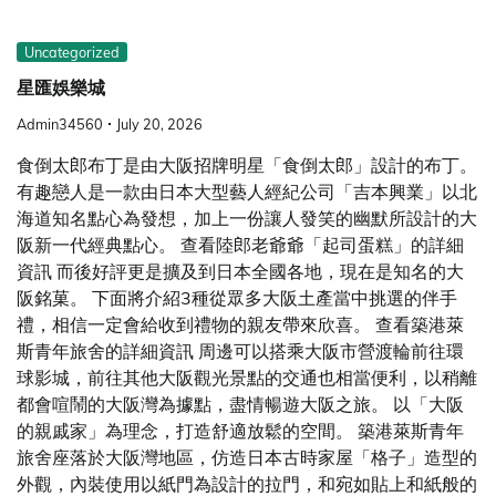
Uncategorized
星匯娛樂城
Admin34560
July 20, 2026
食倒太郎布丁是由大阪招牌明星「食倒太郎」設計的布丁。
有趣戀人是一款由日本大型藝人經紀公司「吉本興業」以北
海道知名點心為發想，加上一份讓人發笑的幽默所設計的大
阪新一代經典點心。 查看陸郎老爺爺「起司蛋糕」的詳細
資訊 而後好評更是擴及到日本全國各地，現在是知名的大
阪銘菓。 下面將介紹3種從眾多大阪土產當中挑選的伴手
禮，相信一定會給收到禮物的親友帶來欣喜。 查看築港萊
斯青年旅舍的詳細資訊 周邊可以搭乘大阪市營渡輪前往環
球影城，前往其他大阪觀光景點的交通也相當便利，以稍離
都會喧鬧的大阪灣為據點，盡情暢遊大阪之旅。 以「大阪
的親戚家」為理念，打造舒適放鬆的空間。 築港萊斯青年
旅舍座落於大阪灣地區，仿造日本古時家屋「格子」造型的
外觀，內裝使用以紙門為設計的拉門，和宛如貼上和紙般的