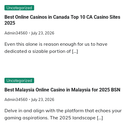
Uncategorized
Best Online Casinos in Canada Top 10 CA Casino Sites
2025
Admin34560
July 23, 2026
Even this alone is reason enough for us to have
dedicated a sizable portion of […]
Uncategorized
Best Malaysia Online Casino in Malaysia for 2025 BSN
Admin34560
July 23, 2026
Delve in and align with the platform that echoes your
gaming aspirations. The 2025 landscape […]