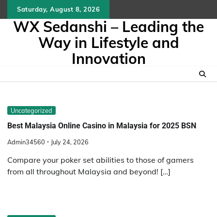
Skip
Saturday, August 8, 2026
to
WX Sedanshi – Leading the
content
Way in Lifestyle and
Innovation
Uncategorized
Best Malaysia Online Casino in Malaysia for 2025 BSN
Admin34560
July 24, 2026
Compare your poker set abilities to those of gamers
from all throughout Malaysia and beyond! […]