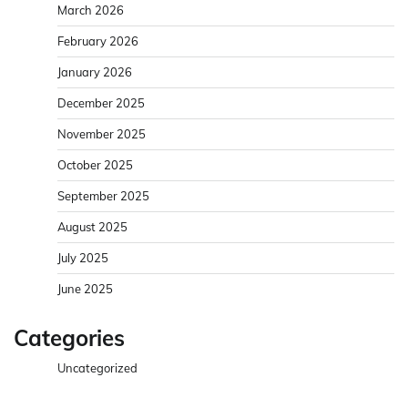
March 2026
February 2026
January 2026
December 2025
November 2025
October 2025
September 2025
August 2025
July 2025
June 2025
Categories
Uncategorized