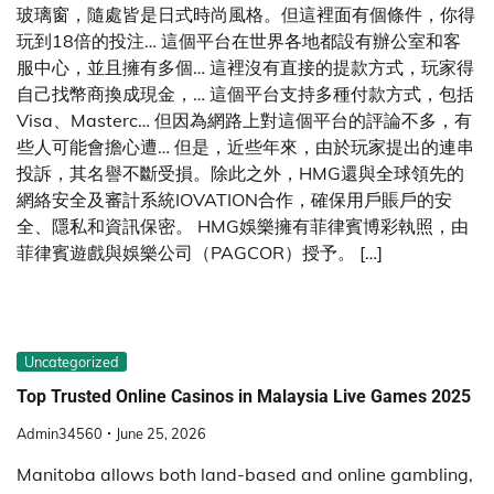
玻璃窗，隨處皆是日式時尚風格。但這裡面有個條件，你得
玩到18倍的投注… 這個平台在世界各地都設有辦公室和客
服中心，並且擁有多個… 這裡沒有直接的提款方式，玩家得
自己找幣商換成現金，… 這個平台支持多種付款方式，包括
Visa、Masterc… 但因為網路上對這個平台的評論不多，有
些人可能會擔心遭… 但是，近些年來，由於玩家提出的連串
投訴，其名譽不斷受損。除此之外，HMG還與全球領先的
網絡安全及審計系統IOVATION合作，確保用戶賬戶的安
全、隱私和資訊保密。 HMG娛樂擁有菲律賓博彩執照，由
菲律賓遊戲與娛樂公司（PAGCOR）授予。 […]
Uncategorized
Top Trusted Online Casinos in Malaysia Live Games 2025
Admin34560
June 25, 2026
Manitoba allows both land-based and online gambling,