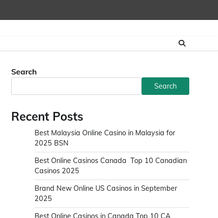
Search
Search
Recent Posts
Best Malaysia Online Casino in Malaysia for
2025 BSN
Best Online Casinos Canada ️ Top 10 Canadian
Casinos 2025
Brand New Online US Casinos in September
2025
Best Online Casinos in Canada Top 10 CA