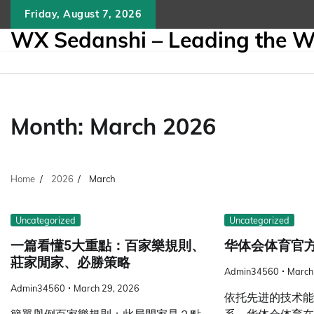
Skip
Friday, August 7, 2026
to
WX Sedanshi – Leading the Wa
content
Month:
March 2026
Home
2026
March
Uncategorized
Uncategorized
一篇看懂5大重點：百家樂規則、
华体会体育官
莊家閒家、必勝策略
Admin34560
March
Admin34560
March 29, 2026
依托先进的技术能