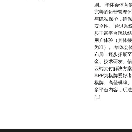
则。 华体会体育
完善的运营管理体
与隐私保护，确保
安全性。 通过系
步丰富平台玩法结
用户体验（具体接
为准）。 华体会
布局，逐步拓展至
金、技术研发、信
云端支付解决方案
APP为棋牌爱好
棋牌、高登棋牌、
多平台内容，玩法
[…]